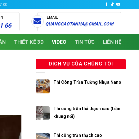
17:30
ẤN
EMAIL
QUANGCAOTANHA@GMAIL.COM
1 66
ÁN
THIẾT KẾ 3D
VIDEO
TIN TỨC
LIÊN HỆ
DỊCH VỤ CỦA CHÚNG TÔI
Thi Công Trần Tường Nhựa Nano
Thi công trần thả thạch cao (trần
khung nổi)
Thi công trần thạch cao