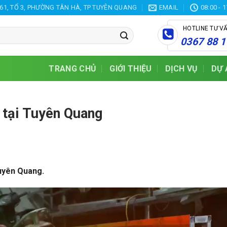
61, TỔ 3, PHƯỜNG TÂN HÀ, TP TUYÊN QUANG
EMAIL
08:00 - 
HOTLINE TƯ V
0367 88 1
TRANG CHỦ
GIỚI THIỆU
DỊCH VỤ
DỰ 
 tại Tuyên Quang
Tuyên Quang.