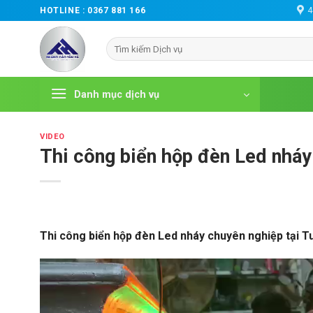
Chuyển
4
HOTLINE :
0367 881 166
đến
nội
dung
Danh mục dịch vụ
VIDEO
Thi công biển hộp đèn Led nháy
Thi công biển hộp đèn Led nháy chuyên nghiệp tại 
Trình
chơi
Video