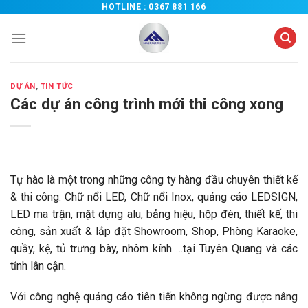
Chuyển
HOTLINE :
0367 881 166
đến
nội
dung
DỰ ÁN
,
TIN TỨC
Các dự án công trình mới thi công xong
Tự hào là một trong những công ty hàng đầu chuyên thiết kế
& thi công: Chữ nổi LED, Chữ nổi Inox, quảng cáo LEDSIGN,
LED ma trận, mặt dựng alu, bảng hiệu, hộp đèn, thiết kế, thi
công, sản xuất & lắp đặt Showroom, Shop, Phòng Karaoke,
quầy, kệ, tủ trưng bày, nhôm kính …tại Tuyên Quang và các
tỉnh lân cận.
Với công nghệ quảng cáo tiên tiến không ngừng được nâng