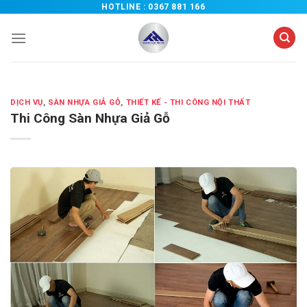
Chuyển
HOTLINE :
0367 881 166
đến
nội
dung
DỊCH VỤ
,
SÀN NHỰA GIẢ GỖ
,
THIẾT KẾ - THI CÔNG NỘI THẤT
Thi Công Sàn Nhựa Giả Gỗ