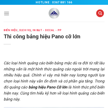
Chuyển
HOTLINE :
0367 881 166
đến
nội
dung
BIỂN HIỆU
,
DỊCH VỤ
,
IN BẠT - DECAL - PP
Thi công bảng hiệu Pano cỡ lớn
Các loại hình quảng cáo biển bảng mặc dù ra đời từ rất lâu
những vẫn là một hình thức quảng cáo ngoài trời mang lại
nhiều hiệu quả. Chính vì vậy mà hiện nay lượng người lựa
chọn loại hình này vẫn ổn định và có phần gia tăng. Trong
đó quảng cáo
bảng hiệu Pano Cỡ lớn
là hình thức phổ biến
hiện nay. Cùng tìm hiểu kỹ hơn về loại hình quảng cáo biển
bảng này.