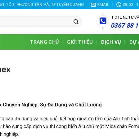
61, TỔ 3, PHƯỜNG TÂN HÀ, TP TUYÊN QUANG
EMAIL
08:00 - 
HOTLINE TƯ V
0367 88 1
TRANG CHỦ
GIỚI THIỆU
DỊCH VỤ
DỰ 
mex
x Chuyên Nghiệp: Sự Đa Dạng và Chất Lượng
g cáo đa dạng và hiệu quả, kết hợp giữa độ bền của Alu, tính th
ự hào cung cấp dịch vụ thi công biển Alu chữ mặt Mica chân Fo
h nghiệp.