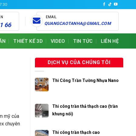
17:30
ẤN
EMAIL
QUANGCAOTANHA@GMAIL.COM
1 66
ÁN
THIẾT KẾ 3D
VIDEO
TIN TỨC
LIÊN HỆ
DỊCH VỤ CỦA CHÚNG TÔI
Thi Công Trần Tường Nhựa Nano
Thi công trần thả thạch cao (trần
khung nổi)
ẩm mỹ của
mex chuyên
Thi công trần thạch cao